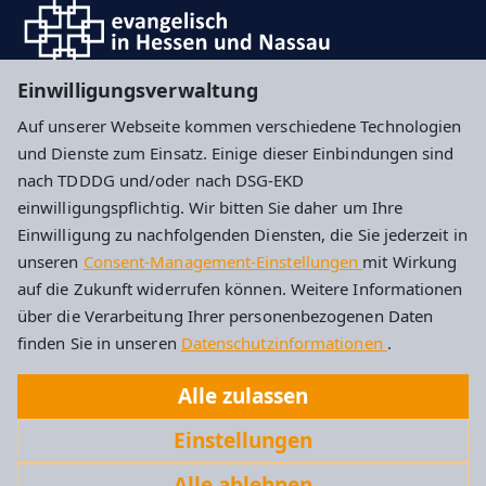
Einwilligungsverwaltung
Hier können Sie sich für unseren Newsletter
Auf unserer Webseite kommen verschiedene Technologien
anmelden
und Dienste zum Einsatz. Einige dieser Einbindungen sind
nach TDDDG und/oder nach DSG-EKD
Impressum
Datenschutz
Cookie-Einstellungen
einwilligungspflichtig. Wir bitten Sie daher um Ihre
Einwilligung zu nachfolgenden Diensten, die Sie jederzeit in
unseren
Consent-Management-Einstellungen
mit Wirkung
Evangelische Kirchengemeinde Idstein
auf die Zukunft widerrufen können. Weitere Informationen
über die Verarbeitung Ihrer personenbezogenen Daten
Albert-Schweitzer-Str. 4
finden Sie in unseren
Datenschutzinformationen
.
65510 Idstein
Alle zulassen
Tel: 06126 2787
Einstellungen
Kirchengemeinde.Idstein@ekhn.de
Alle ablehnen