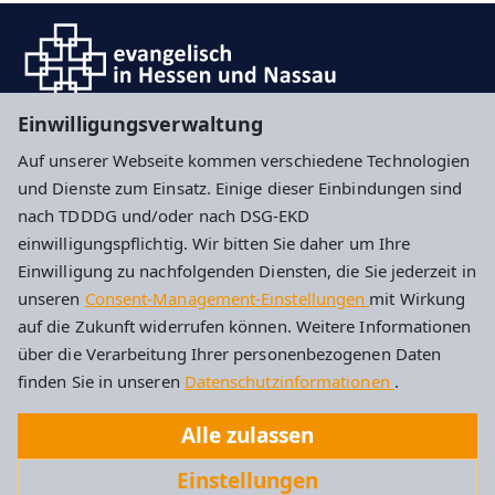
Einwilligungsverwaltung
Hier können Sie sich für unseren Newsletter
Auf unserer Webseite kommen verschiedene Technologien
anmelden
und Dienste zum Einsatz. Einige dieser Einbindungen sind
nach TDDDG und/oder nach DSG-EKD
Impressum
Datenschutz
Cookie-Einstellungen
einwilligungspflichtig. Wir bitten Sie daher um Ihre
Einwilligung zu nachfolgenden Diensten, die Sie jederzeit in
unseren
Consent-Management-Einstellungen
mit Wirkung
Evangelische Kirchengemeinde Idstein
auf die Zukunft widerrufen können. Weitere Informationen
über die Verarbeitung Ihrer personenbezogenen Daten
Albert-Schweitzer-Str. 4
finden Sie in unseren
Datenschutzinformationen
.
65510 Idstein
Alle zulassen
Tel: 06126 2787
Einstellungen
Kirchengemeinde.Idstein@ekhn.de