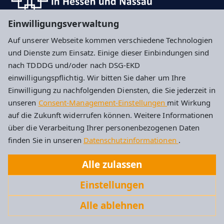
Einwilligungsverwaltung
Hier können Sie sich für unseren Newsletter
Auf unserer Webseite kommen verschiedene Technologien
anmelden
und Dienste zum Einsatz. Einige dieser Einbindungen sind
nach TDDDG und/oder nach DSG-EKD
Impressum
Datenschutz
Cookie-Einstellungen
einwilligungspflichtig. Wir bitten Sie daher um Ihre
Einwilligung zu nachfolgenden Diensten, die Sie jederzeit in
unseren
Consent-Management-Einstellungen
mit Wirkung
Evangelische Kirchengemeinde Idstein
auf die Zukunft widerrufen können. Weitere Informationen
über die Verarbeitung Ihrer personenbezogenen Daten
Albert-Schweitzer-Str. 4
finden Sie in unseren
Datenschutzinformationen
.
65510 Idstein
Alle zulassen
Tel: 06126 2787
Einstellungen
Kirchengemeinde.Idstein@ekhn.de
Alle ablehnen