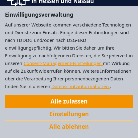
Einwilligungsverwaltung
Hier können Sie sich für unseren Newsletter
Auf unserer Webseite kommen verschiedene Technologien
anmelden
und Dienste zum Einsatz. Einige dieser Einbindungen sind
nach TDDDG und/oder nach DSG-EKD
Impressum
Datenschutz
Cookie-Einstellungen
einwilligungspflichtig. Wir bitten Sie daher um Ihre
Einwilligung zu nachfolgenden Diensten, die Sie jederzeit in
unseren
Consent-Management-Einstellungen
mit Wirkung
Evangelische Kirchengemeinde Idstein
auf die Zukunft widerrufen können. Weitere Informationen
über die Verarbeitung Ihrer personenbezogenen Daten
Albert-Schweitzer-Str. 4
finden Sie in unseren
Datenschutzinformationen
.
65510 Idstein
Alle zulassen
Tel: 06126 2787
Einstellungen
Kirchengemeinde.Idstein@ekhn.de
Alle ablehnen